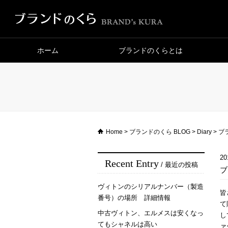
ホーム
ブランドのくらとは
Home
>
ブランドのくら BLOG
>
Diary
>
ブ
20
Recent Entry
/ 最近の投稿
ブ
ヴィトンのシリアルナンバー（製造
皆
番号）の場所 詳細情報
て
中古ヴィトン、エルメスは安くなっ
し
てもシャネルは高い
ァ