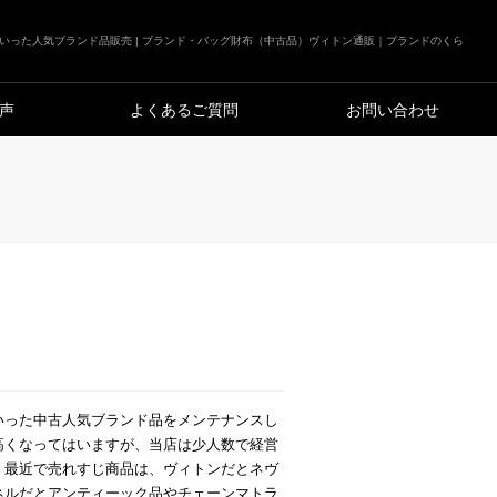
いった人気ブランド品販売 | ブランド・バッグ財布（中古品）ヴィトン通販｜ブランドのくら
声
よくあるご質問
お問い合わせ
いった中古人気ブランド品をメンテナンスし
高くなってはいますが、当店は少人数で経営
！最近で売れすじ商品は、ヴィトンだとネヴ
ネルだとアンティーック品やチェーンマトラ