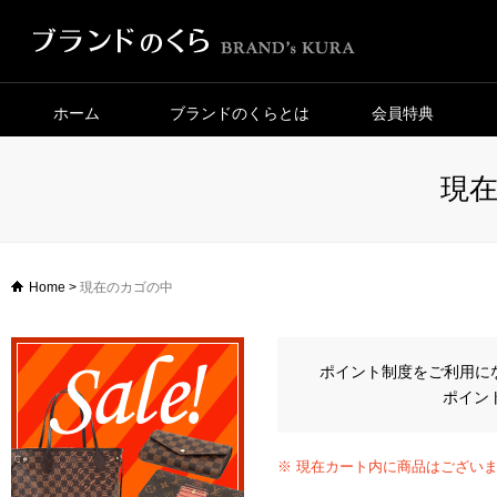
ホーム
ブランドのくらとは
会員特典
現
Home
>
現在のカゴの中
ポイント制度をご利用に
ポイン
※ 現在カート内に商品はござい