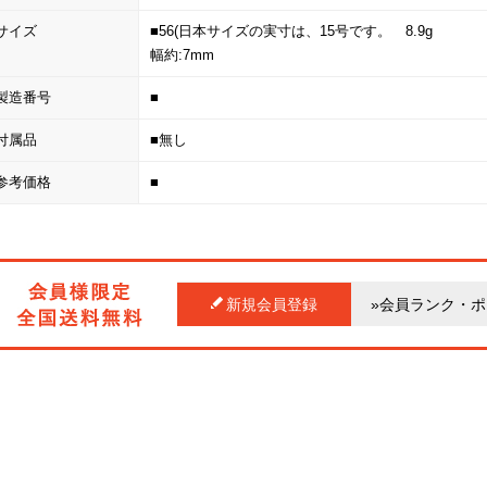
サイズ
■56(日本サイズの実寸は、15号です。 8.9g
幅約:7mm
製造番号
■
付属品
■無し
参考価格
■
新規会員登録
»会員ランク・