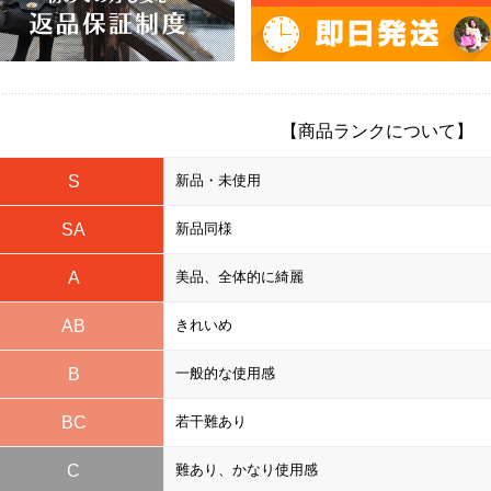
【商品ランクについて】
S
新品・未使用
SA
新品同様
A
美品、全体的に綺麗
AB
きれいめ
B
一般的な使用感
BC
若干難あり
C
難あり、かなり使用感