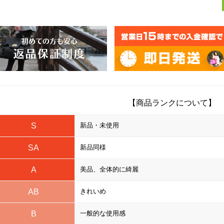
【商品ランクについて】
S
新品・未使用
SA
新品同様
A
美品、全体的に綺麗
AB
きれいめ
B
一般的な使用感