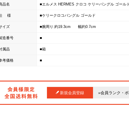
商品名
■エルメス HERMES クロコ ケリーバングル ゴール
仕 様
■ケリークロコバングル ゴールド
サイズ
■腕周り:約19.3cm 幅約0.7cm
製造番号
■
付属品
■箱
参考価格
■
新規会員登録
»会員ランク・