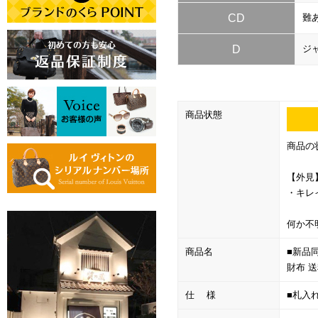
CD
難
D
ジ
商品状態
商品の
【外見
・キレ
何か不
商品名
■新品
財布 
仕 様
■札入