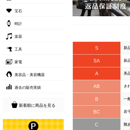
宝石
時計
楽器
S
新
工具
SA
新
家電
A
美
美容品・美容機器
AB
き
過去の販売実績
B
一
新着順に商品を見る
BC
若
C
難