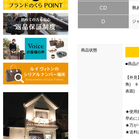
CD
難
D
ジ
商品状態
■商品
【外見
角) 
表面)
★使用
早めに
★万が
★送料