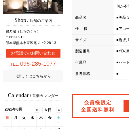
何か不
商品名
■美品 
Shop
/ 店舗のご案内
仕 様
■アコ
質乃蔵（しちのくら）
〒862-0913
サイズ
■縦:約1
熊本県熊本市東区尾ノ上2-28-13
製造番号
■YD-1
お電話でのお問い合わせ
付属品
■ハー
096-285-1077
TEL.
参考価格
■
»詳しくはこちらから
Calendar
/ 営業カレンダー