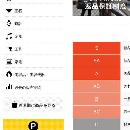
宝石
時計
楽器
S
新
工具
SA
新
家電
A
美
美容品・美容機器
AB
き
過去の販売実績
B
一
新着順に商品を見る
BC
若
C
難