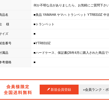
何か不明な点がありましたら、お気軽にご質問下さ
商品名
■美品 YAMAHA ヤマハ トランペット YTR8310Z 
仕 様
■トランペット
サイズ
■
製造番号
■YTR8310Z
付属品
■ハードケース、保証書(26年4月に購入された商品で
参考価格
■
新規会員登録
»会員ランク・