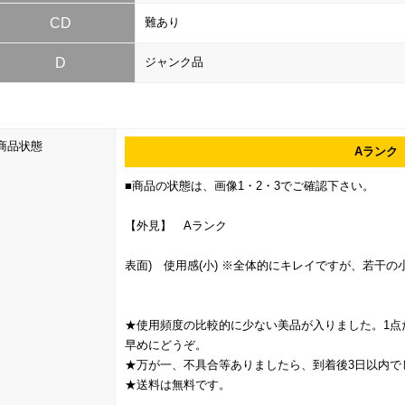
CD
難あり
D
ジャンク品
商品状態
Aランク
■商品の状態は、画像1・2・3でご確認下さい。
【外見】 Aランク
表面) 使用感(小) ※全体的にキレイですが、若干
★使用頻度の比較的に少ない美品が入りました。1点
早めにどうぞ。
★万が一、不具合等ありましたら、到着後3日以内で
★送料は無料です。