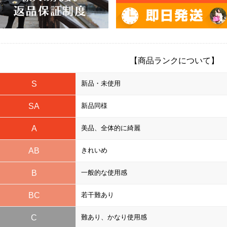
【商品ランクについて】
S
新品・未使用
SA
新品同様
A
美品、全体的に綺麗
AB
きれいめ
B
一般的な使用感
BC
若干難あり
C
難あり、かなり使用感