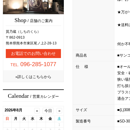
★万が
Shop
/ 店舗のご案内
★送料
質乃蔵（しちのくら）
〒862-0913
熊本県熊本市東区尾ノ上2-28-13
何か不
お電話でのお問い合わせ
商品名
■サンコ
096-285-1077
TEL.
仕 様
■オー
安全・
»詳しくはこちらから
狭い場
打ち損
プラス
Calendar
/ 営業カレンダー
適合アン
サイズ
■(L)30
製造番号
■SD-30