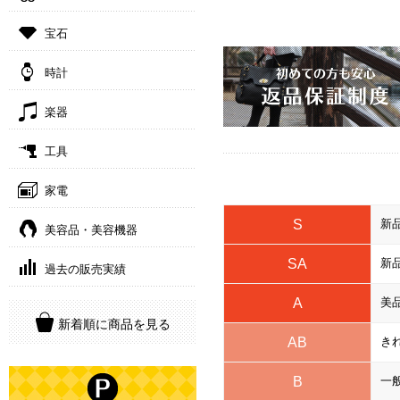
宝石
時計
楽器
工具
家電
S
新
美容品・美容機器
SA
新
過去の販売実績
A
美
新着順に商品を見る
AB
き
B
一