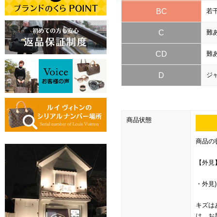
BC
若
C
難
CD
難
D
ジ
商品状態
商品の
【外見
・外見
キズは
は、お