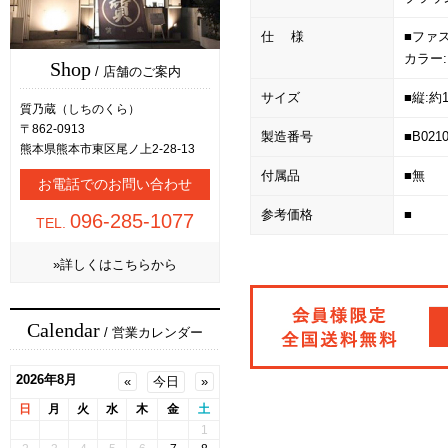
仕 様
■ファ
カラー
Shop
/ 店舗のご案内
サイズ
■縦:約
質乃蔵（しちのくら）
〒862-0913
製造番号
■B021
熊本県熊本市東区尾ノ上2-28-13
付属品
■無
お電話でのお問い合わせ
参考価格
■
096-285-1077
TEL.
»詳しくはこちらから
Calendar
/ 営業カレンダー