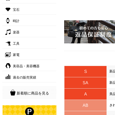
宝石
時計
楽器
工具
家電
美容品・美容機器
S
新
過去の販売実績
SA
新
新着順に商品を見る
A
美
AB
き