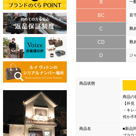
B
一
BC
若
C
難
CD
難
D
ジ
商品状態
商品の
【外見
・キレ
何か不
商品名
■新品
ブラウ