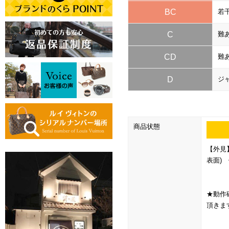
BC
若
C
難
CD
難
D
ジ
商品状態
【外見
表面)
★動作
頂きま