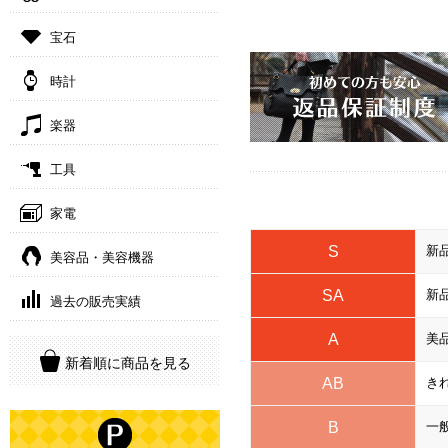
宝石
時計
楽器
工具
家電
S
新
美容品・美容機器
SA
新
過去の販売実績
A
美
新着順に商品を見る
AB
き
B
一