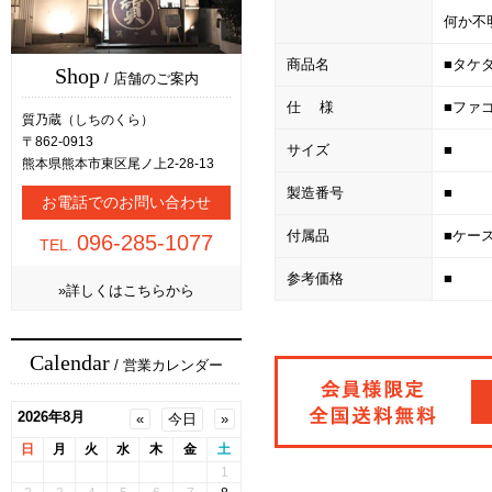
何か不
商品名
■タケダ
Shop
/ 店舗のご案内
仕 様
■ファゴ
質乃蔵（しちのくら）
〒862-0913
サイズ
■
熊本県熊本市東区尾ノ上2-28-13
製造番号
■
お電話でのお問い合わせ
付属品
■ケー
096-285-1077
TEL.
参考価格
■
»詳しくはこちらから
Calendar
/ 営業カレンダー