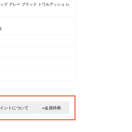
バッグ グレー ブラック トワルアッシュ レ
1
ポイントについて
»会員特典