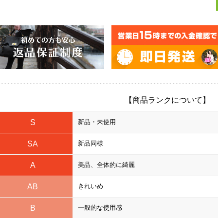
【商品ランクについて】
S
新品・未使用
SA
新品同様
A
美品、全体的に綺麗
AB
きれいめ
B
一般的な使用感