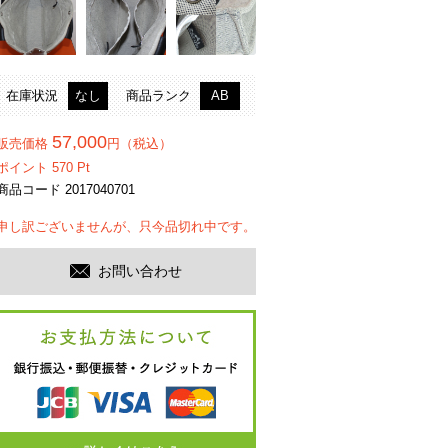
在庫状況
なし
商品ランク
AB
57,000
販売価格
円（税込）
ポイント
570
Pt
商品コード 2017040701
申し訳ございませんが、只今品切れ中です。
お問い合わせ