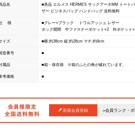
商品名
■美品 エルメス HERMES サックアーネMM トート
ザー ビジネスバッグ ハンドバッグ 送料無料
仕 様
■グレー×ブラック トワルアッシュ レザー
ホック開閉 中ファスナーポケット×2 外ポケット×
サイズ
■横:約38cm 縦:約28cm マチ:約9cm
製造番号
■
付属品
■箱・保存袋 ※箱のふたの角が破れています。
参考価格
■
新規会員登録
»会員ランク・