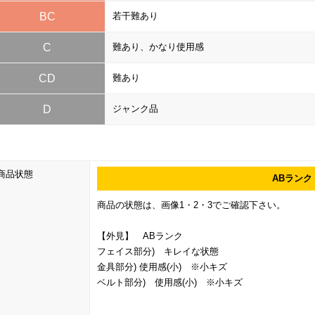
BC
若干難あり
C
難あり、かなり使用感
CD
難あり
D
ジャンク品
商品状態
ABランク
商品の状態は、画像1・2・3でご確認下さい。
【外見】 ABランク
フェイス部分) キレイな状態
金具部分) 使用感(小) ※小キズ
ベルト部分) 使用感(小) ※小キズ