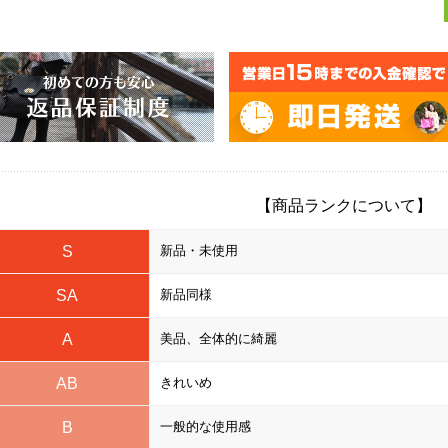
【商品ランクについて】
S
新品・未使用
SA
新品同様
A
美品、全体的に綺麗
AB
きれいめ
B
一般的な使用感