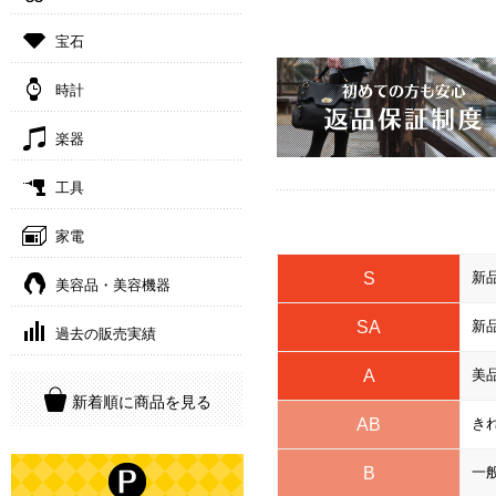
宝石
時計
楽器
工具
家電
S
新
美容品・美容機器
SA
新
過去の販売実績
A
美
新着順に商品を見る
AB
き
B
一