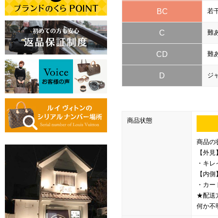
BC
若
C
難
CD
難
D
ジ
商品状態
商品の
【外見
・キレ
【内側
・カー
★配送
何か不