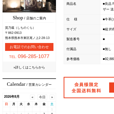
商品名
■良品 
ザー 
Shop
/ 店舗のご案内
仕 様
■牛革(
質乃蔵（しちのくら）
サイズ
■縦:約8
〒862-0913
熊本県熊本市東区尾ノ上2-28-13
製造番号
■
お電話でのお問い合わせ
付属品
■無し
096-285-1077
TEL.
参考価格
■92,8
»詳しくはこちらから
Calendar
/ 営業カレンダー