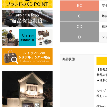
BC
若
C
難
CD
難
D
ジ
商品状態
【外見
新品未
★送料
ルイヴ
欲しい
何か不