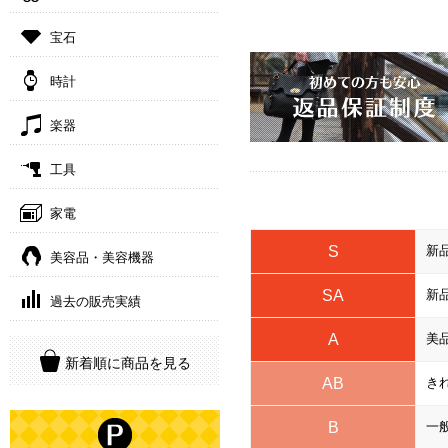
宝石
時計
楽器
工具
家電
S
新
美容品・美容機器
SA
新
過去の販売実績
A
美
新着順に商品を見る
AB
き
B
一