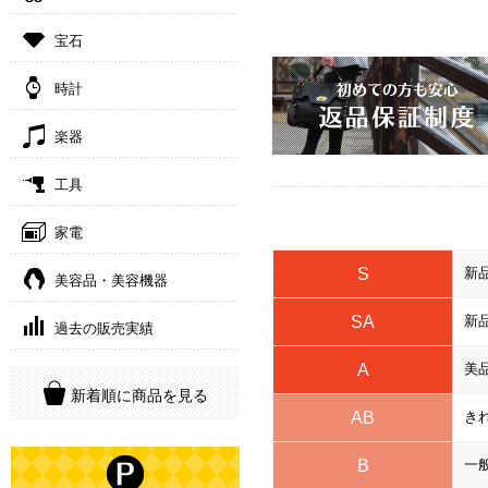
宝石
時計
楽器
工具
家電
S
新
美容品・美容機器
SA
新
過去の販売実績
A
美
新着順に商品を見る
AB
き
B
一