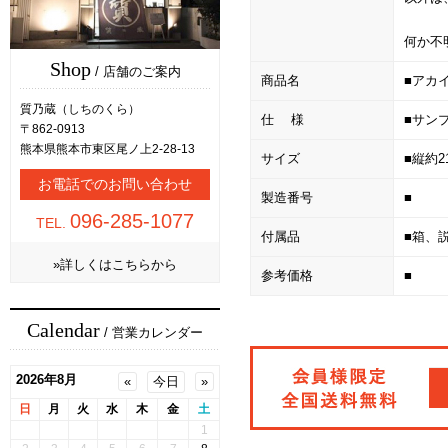
何か不
Shop
/ 店舗のご案内
商品名
■アカイ
質乃蔵（しちのくら）
仕 様
■サン
〒862-0913
熊本県熊本市東区尾ノ上2-28-13
サイズ
■縦約2
お電話でのお問い合わせ
製造番号
■
096-285-1077
TEL.
付属品
■箱、
»詳しくはこちらから
参考価格
■
Calendar
/ 営業カレンダー