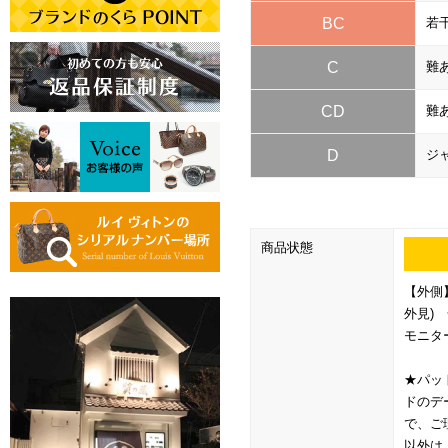
BC
若
C
難
CD
難
D
ジ
商品状態
【外側
外見)
モニタ
★パッ
ドのデ
で、ご
以外は