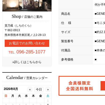
何か不
商品名
■GE
Shop
/ 店舗のご案内
仕 様
■モニ
質乃蔵（しちのくら）
〒862-0913
サイズ
■約12.
熊本県熊本市東区尾ノ上2-28-13
製造番号
■GENE
お電話でのお問い合わせ
付属品
■本体
096-285-1077
TEL.
参考価格
■
»詳しくはこちらから
Calendar
/ 営業カレンダー