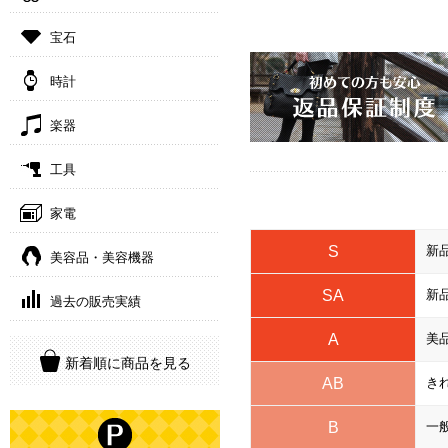
宝石
時計
楽器
工具
家電
S
新
美容品・美容機器
SA
新
過去の販売実績
A
美
新着順に商品を見る
AB
き
B
一