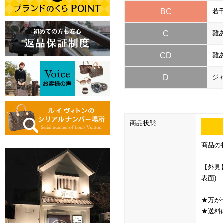
BC
若
C
難
CD
難
D
ジ
商品状態
商品の
【外見
表面)
★万が
★送料