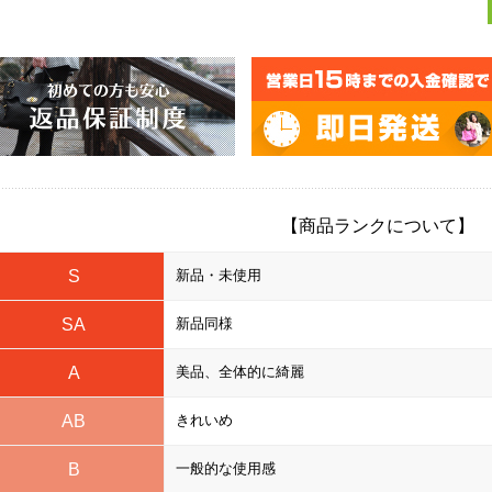
【商品ランクについて】
S
新品・未使用
SA
新品同様
A
美品、全体的に綺麗
AB
きれいめ
B
一般的な使用感