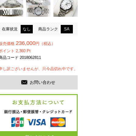
在庫状況
なし
商品ランク
SA
236,000
販売価格
円（税込）
ポイント
2,360
Pt
商品コード 2018062811
申し訳ございませんが、只今品切れ中です。
お問い合わせ