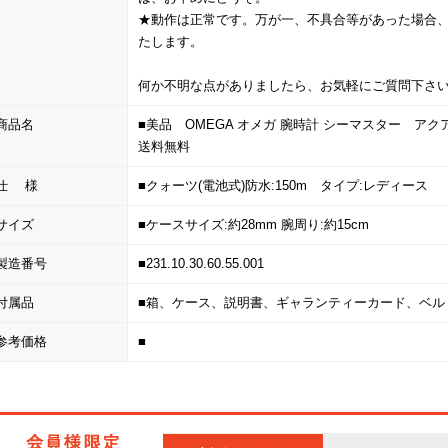
★動作は正常です。万が一、不具合等があった場合、
たします。
何か不明な点がありましたら、お気軽にご質問下さ
商品名
■美品 OMEGA オメガ 腕時計 シーマスター アクアテラ 11
送料無料
仕 様
■クォーツ(電池式)防水:150m タイプ:レディース 
サイズ
■ケースサイズ:約28mm 腕周り:約15cm
製造番号
■231.10.30.60.55.001
付属品
■箱、ケース、説明書、ギャランティーカード、ベル
参考価格
■