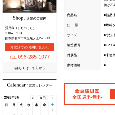
何か不
商品名
■新品 
Shop
/ 店舗のご案内
仕 様
■燃料タン
質乃蔵（しちのくら）
〒862-0913
サイズ
■寸法(長
熊本県熊本市東区尾ノ上2-28-13
製造番号
■E203
お電話でのお問い合わせ
付属品
■未使
096-285-1077
TEL.
参考価格
■
»詳しくはこちらから
Calendar
/ 営業カレンダー