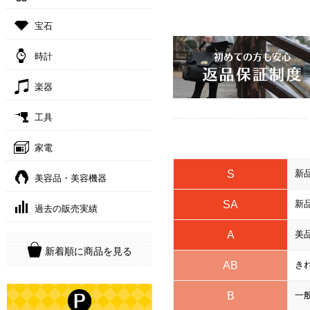
宝石
時計
楽器
工具
家電
S
新
美容品・美容機器
SA
新
過去の販売実績
A
美
新着順に商品を見る
AB
き
B
一