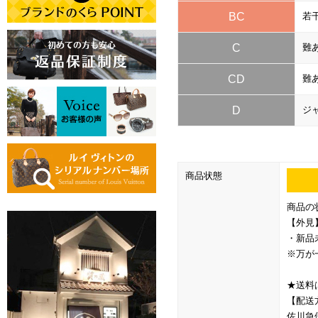
BC
若
C
難
CD
難
D
ジ
商品状態
商品の
【外見
・新品
※万が
★送料
【配送
佐川急