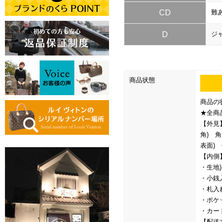
CD
難
D
ジ
商品状態
商品の
★全商
【外見
角) 
表面)
【内側
・生地
・小銭
・札入
・ポケ
・カー
【配送