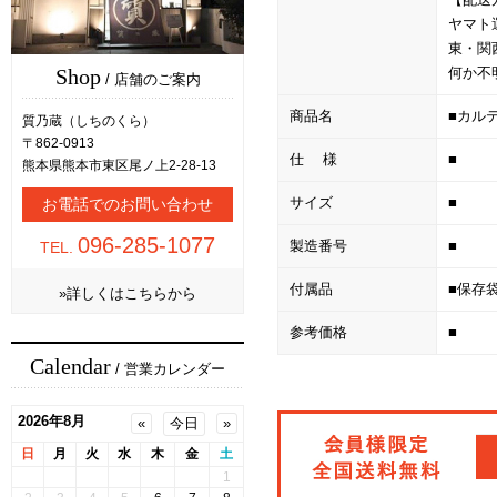
ヤマト
東・関
何か不
Shop
/ 店舗のご案内
商品名
■カル
質乃蔵（しちのくら）
〒862-0913
仕 様
■
熊本県熊本市東区尾ノ上2-28-13
サイズ
■
お電話でのお問い合わせ
096-285-1077
製造番号
■
TEL.
付属品
■保存
»詳しくはこちらから
参考価格
■
Calendar
/ 営業カレンダー