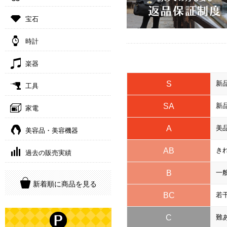
宝石
時計
楽器
S
新
工具
SA
新
家電
A
美
美容品・美容機器
AB
き
過去の販売実績
B
一
新着順に商品を見る
BC
若
C
難