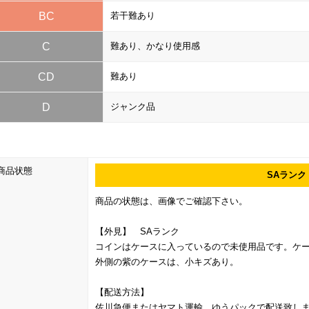
BC
若干難あり
C
難あり、かなり使用感
CD
難あり
D
ジャンク品
商品状態
SAランク
商品の状態は、画像でご確認下さい。
【外見】 SAランク
コインはケースに入っているので未使用品です。ケ
外側の紫のケースは、小キズあり。
【配送方法】
佐川急便またはヤマト運輸、ゆうパックで配送致しま