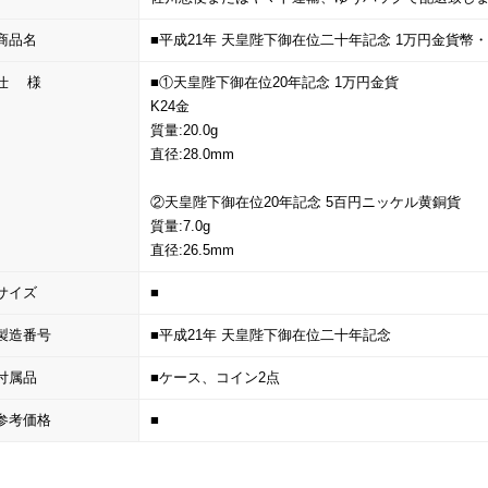
商品名
■平成21年 天皇陛下御在位二十年記念 1万円金貨幣・
仕 様
■①天皇陛下御在位20年記念 1万円金貨
K24金
質量:20.0g
直径:28.0mm
②天皇陛下御在位20年記念 5百円ニッケル黄銅貨
質量:7.0g
直径:26.5mm
サイズ
■
製造番号
■平成21年 天皇陛下御在位二十年記念
付属品
■ケース、コイン2点
参考価格
■