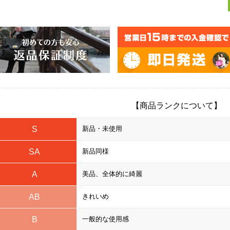
【商品ランクについて】
S
新品・未使用
SA
新品同様
A
美品、全体的に綺麗
AB
きれいめ
B
一般的な使用感