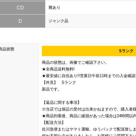
CD
難あり
D
ジャンク品
商品状態
Sランク
商品の状態は、画像でご確認下さい。
★全商品送料無料!
★最安値に自信あり!!営業日午前11時までの入金確認
【外見】 Sランク
新品です。
【返品に関する事項】
※当店では保証の受付は出来かねますので、購入者
★商品到着後、商品に破損があった場合は24時間以
【配送方法】
佐川急便またはヤマト運輸、ゆうパックで配送致しま
何か不明な点がありましたら、お気軽にご質問下さ