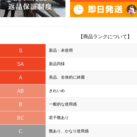
【商品ランクについて】
S
新品・未使用
SA
新品同様
A
美品、全体的に綺麗
AB
きれいめ
B
一般的な使用感
BC
若干難あり
C
難あり、かなり使用感