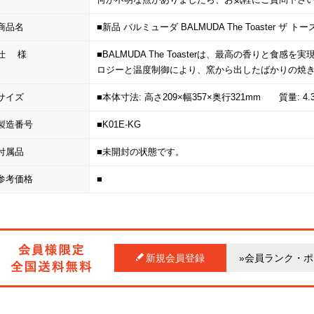
商品名
■新品 バルミューダ BALMUDA The Toaster ザ 
仕 様
■BALMUDA The Toasterは、最高の香りと
ロジーと温度制御により、窯から出したばかりの焼
サイズ
■本体寸法: 高さ209×幅357×奥行321mm 質量: 4.3
製造番号
■K01E-KG
付属品
■未開封の状態です。
参考価格
■
新規会員登録
»会員ランク・