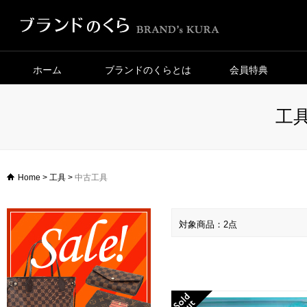
ホーム
ブランドのくらとは
会員特典
工具
Home
>
工具
>
中古工具
対象商品：2点